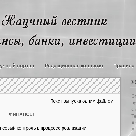
учный портал
Редакционная коллегия
Правила 
Ж
Э
Текст выпуска одним файлом
п
Св
ФИНАНСЫ
Т
Ар
нсовый контроль в процессе реализации
Ар