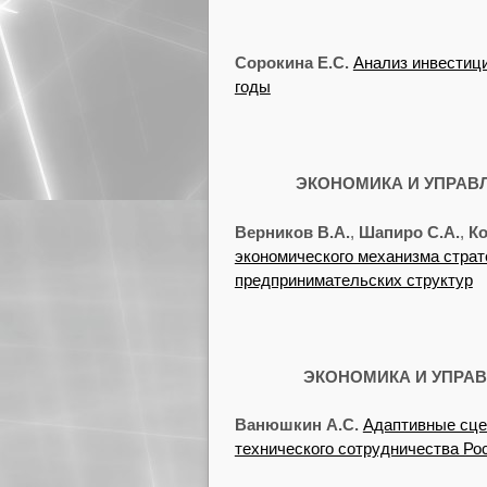
Сорокина Е.С.
Анализ инвестици
годы
ЭКОНОМИКА И УПРАВ
Верников В.А.
,
Шапиро С.А.
,
Ко
экономического механизма страт
предпринимательских структур
ЭКОНОМИКА И УПРА
Ванюшкин А.С.
Адаптивные сце
технического сотрудничества Ро