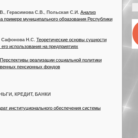
В.
,
Герасимова С.В.
,
Польская С.И.
Анализ
на примере муниципального образования Республики
,
Сафонова Н.С.
Теоретические основы сущности
 его использования на предприятиях
Перспективы реализации социальной политики
твенных пенсионных фондов
НЬГИ, КРЕДИТ, БАНКИ
рат институционального обеспечения системы