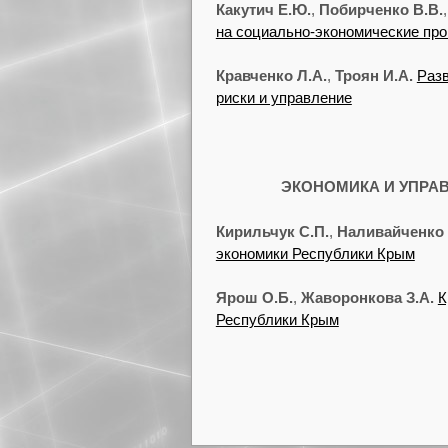
Какутич Е.Ю.
,
Побирченко В.В.
на социально-экономические пр
Кравченко Л.А.
,
Троян И.А.
Разв
риски и управление
ЭКОНОМИКА И УПРА
Кирильчук С.П.
,
Наливайченко 
экономики Республики Крым
Ярош О.Б.
,
Жаворонкова З.А.
К
Республики Крым