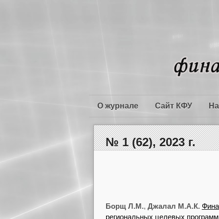
О журнале
Сайт КФУ
На
№ 1 (62), 2023 г.
Борщ Л.М.
,
Джалал М.А.К.
Фина
региональных целевых программ