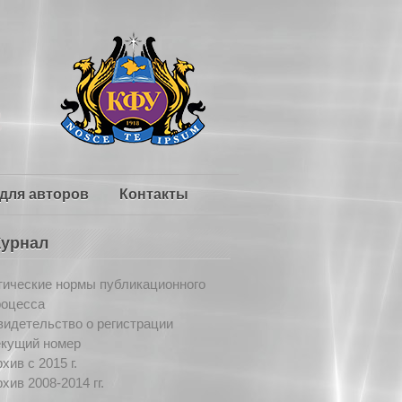
для авторов
Контакты
урнал
тические нормы публикационного
роцесса
идетельство о регистрации
екущий номер
хив c 2015 г.
хив 2008-2014 гг.