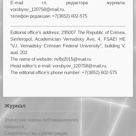
E-mail гл. редактора журнала:
vorobyov_120758@mail.ru.
телефон редакции: +7(3652) 602-575
Editorial office’s address: 295007 The Republic of Crimea,
Simferopol, Academician Vernadsky Ave, 4, FSAEI HE
“V.I. Vernadsky Crimean Federal University”, building V,
aud. 202
The name of website: nvfbi2015@mail.ru
Head editor’s e-mail: vorobyov_120758@mail.ru.
The editorial office’s phone number: +7(3652) 602-575
Журнал
Этические нормы публикационного
процесса
Свидетельство о регистрации