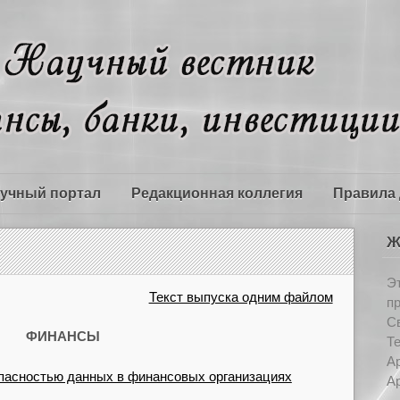
учный портал
Редакционная коллегия
Правила 
Ж
Э
Текст выпуска одним файлом
п
Св
ФИНАНСЫ
Т
Ар
пасностью данных в финансовых организациях
Ар