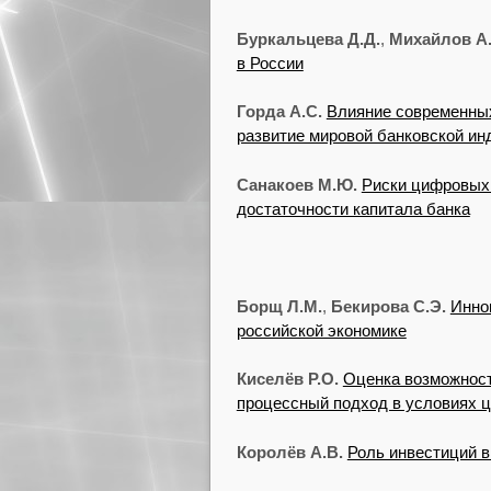
Буркальцева Д.Д.
,
Михайлов А.
в России
Горда А.С.
Влияние современны
развитие мировой банковской ин
Санакоев М.Ю.
Риски цифровых 
достаточности капитала банка
Борщ Л.М.
,
Бекирова С.Э.
Инно
российской экономике
Киселёв Р.О.
Оценка возможност
процессный подход в условиях 
Королёв А.В.
Роль инвестиций в