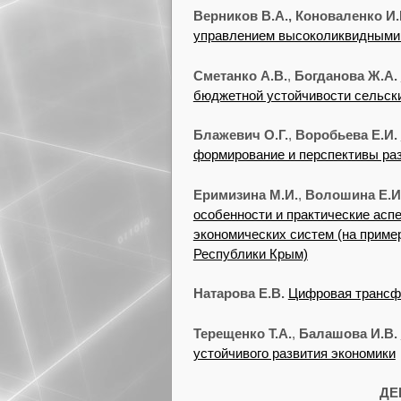
Верников В.А., Коноваленко И.Е
управлением высоколиквидными 
Сметанко А.В.
,
Богданова Ж.А.
бюджетной устойчивости сельск
Блажевич О.Г.
,
Воробьева Е.И.
формирование и перспективы ра
Еримизина М.И.
,
Волошина Е.И
особенности и практические ас
экономических систем (на приме
Республики Крым)
Натарова Е.В.
Цифровая трансфо
Терещенко Т.А.
,
Балашова И.В.
устойчивого развития экономики
ДЕ