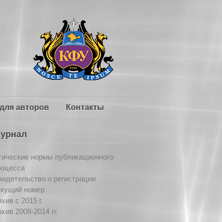
для авторов
Контакты
урнал
тические нормы публикационного
роцесса
идетельство о регистрации
екущий номер
хив c 2015 г.
хив 2008-2014 гг.