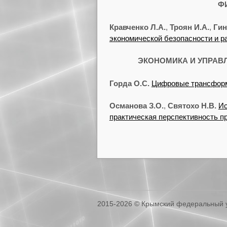
Ф
Кравченко Л.А.
,
Троян И.А.
,
Гин
экономической безопасности и р
ЭКОНОМИКА И УПРАВ
Горда О.С.
Цифровые трансформа
Османова З.О.
,
Святохо Н.В.
Ис
практическая перспективность п
2015-2026 © Крымский федеральный у