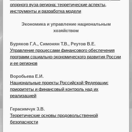
опорного вуза региона: теоретические аспекты,
инструменты и разработка модели
Экономика и управление национальным
хозяйством
Буряков Г.А., Симонян Т.В., Реутов В.Е.
Управление процессами финансового обеспечения
программ социально-экономического развития России
и ее регионов
Воробьева Е.И.
Национальные проекты Российской Федерации:
приоритеты и финансовый контроль над их
реализацией
Герасимчук З.В.
Теоретические основы продовольственной
безопасности