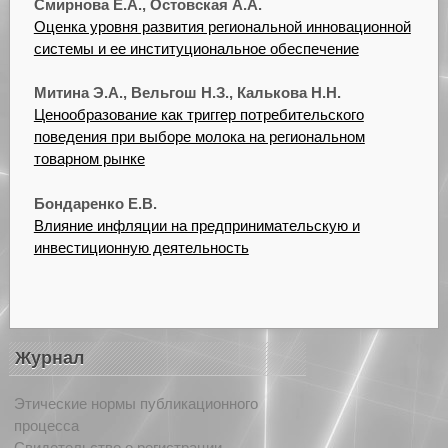
Смирнова Е.А., Остовская А.А.
Оценка уровня развития региональной инновационной
системы и ее институциональное обеспечение
Митина Э.А., Вельгош Н.З., Калькова Н.Н.
Ценообразование как триггер потребительского
поведения при выборе молока на региональном
товарном рынке
Бондаренко Е.В.
Влияние инфляции на предпринимательскую и
инвестиционную деятельность
Журнал
Этические нормы публикационного
процесса
Свидетельство о регистрации