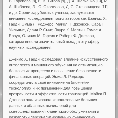
В. Торопова [8], Е. В. Титова [9], Д. А. Шевченко [10], М.
А. Шибаева, Э. Ю. Околелова, Д. С. Степанищева [11]
и др. Среди зарубежных ученых, заслуживают
внимания исследования таких авторов как Джеймс Х.
Гарди, Эмма Л. Роджерс, Майкл П. Джонсон, Сара Т.
Уильямс, Дэвид Р. Смит, Лаура К. Мартин, Томас А.
Браун, Оливия М. Гарсия и Роберт Ф. Джексон,
которые внесли значительный вклад в эту сферу
научных исследования.
Джеймс Х. Гарди исследовал влияние искусственного
интеллекта и машинного обучения на оптимизацию
банковских процессов и повышение безопасности
финансовых операций. Эмма Л. Роджерс
сосредоточила своё внимание на блокчейн-
технологиях и их применении для повышения
прозрачности и эффективности транзакций. Майкл П.
Джонсон анализировал использование больших
данных и облачных вычислений для
совершенствования клиентского обслуживания и
разработки персонализированных финансовых