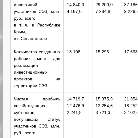
инвестиций
14 840,0
29 200,0
37 186
участников СЭЗ, млн.
4 187,0
7 284,8
9 226,
руб., всего
в т. ч. в Республике
Крым,
в г. Севастополе
Количество созданных
13 108
15 295
17 668
рабочих мест для
реализации
инвестиционных
проектов на
территории СЭЗ
Чистая прибыль
14 719,7
15 975,9
21 354
хозяйствующих
12 476,9
12 254,6
18 252
субъектов,
2 241,8
3 721,3
3 102,
получивших статус
участников СЭЗ, млн.
руб., всего