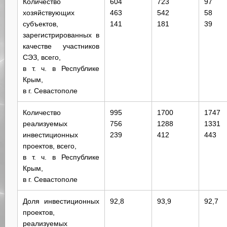
Количество
604
723
97
хозяйствующих
463
542
58
субъектов,
141
181
39
зарегистрированных в
качестве участников
СЭЗ, всего,
в т. ч. в Республике
Крым,
в г. Севастополе
Количество
995
1700
1747
реализуемых
756
1288
1331
инвестиционных
239
412
443
проектов, всего,
в т. ч. в Республике
Крым,
в г. Севастополе
Доля инвестиционных
92,8
93,9
92,7
проектов,
реализуемых