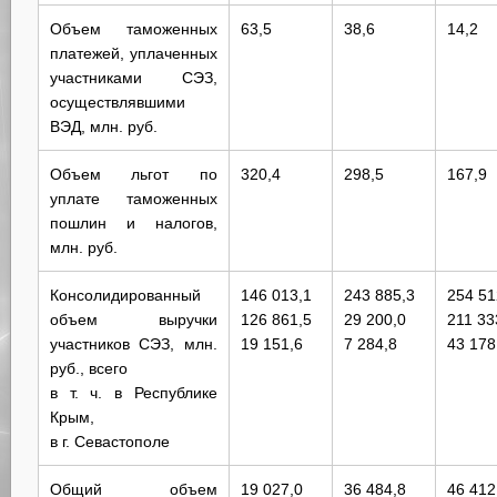
Объем таможенных
63,5
38,6
14,2
платежей, уплаченных
участниками СЭЗ,
осуществлявшими
ВЭД, млн. руб.
Объем льгот по
320,4
298,5
167,9
уплате таможенных
пошлин и налогов,
млн. руб.
Консолидированный
146 013,1
243 885,3
254 51
объем выручки
126 861,5
29 200,0
211 33
участников СЭЗ, млн.
19 151,6
7 284,8
43 178
руб., всего
в т. ч. в Республике
Крым,
в г. Севастополе
Общий объем
19 027,0
36 484,8
46 412