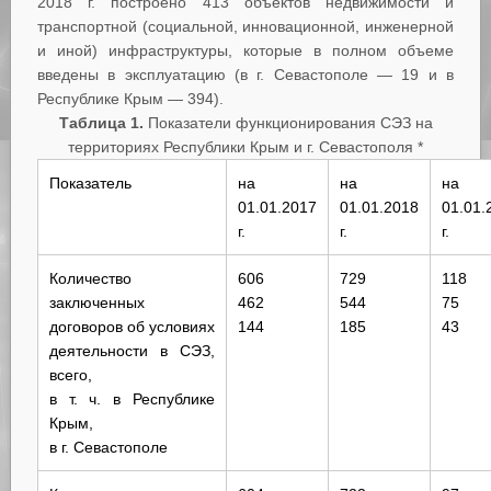
2018 г. построено 413 объектов недвижимости и
транспортной (социальной, инновационной, инженерной
и иной) инфраструктуры, которые в полном объеме
введены в эксплуатацию (в г. Севастополе — 19 и в
Республике Крым — 394).
Таблица 1.
Показатели функционирования СЭЗ на
территориях Республики Крым и г. Севастополя *
Показатель
на
на
на
01.01.2017
01.01.2018
01.01.
г.
г.
г.
Количество
606
729
118
заключенных
462
544
75
договоров об условиях
144
185
43
деятельности в СЭЗ,
всего,
в т. ч. в Республике
Крым,
в г. Севастополе