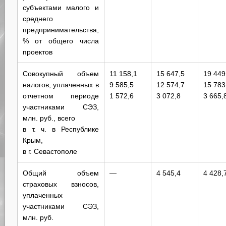
субъектами малого и
среднего
предпринимательства,
% от общего числа
проектов
Совокупный объем
11 158,1
15 647,5
19 449
налогов, уплаченных в
9 585,5
12 574,7
15 783
отчетном периоде
1 572,6
3 072,8
3 665,
участниками СЭЗ,
млн. руб., всего
в т. ч. в Республике
Крым,
в г. Севастополе
Общий объем
—
4 545,4
4 428,
страховых взносов,
уплаченных
участниками СЭЗ,
млн. руб.