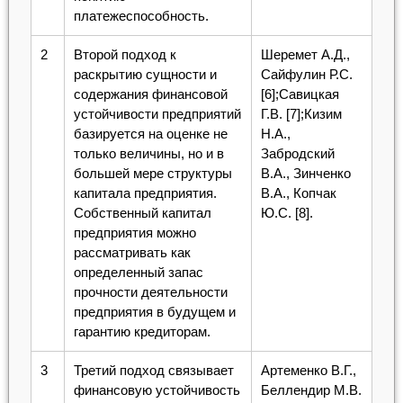
платежеспособность.
2
Второй подход к
Шеремет А.Д.,
раскрытию сущности и
Сайфулин Р.С.
содержания финансовой
[6];Савицкая
устойчивости предприятий
Г.В. [7];Кизим
базируется на оценке не
Н.А.,
только величины, но и в
Забродский
большей мере структуры
В.А., Зинченко
капитала предприятия.
В.А., Копчак
Собственный капитал
Ю.С. [8].
предприятия можно
рассматривать как
определенный запас
прочности деятельности
предприятия в будущем и
гарантию кредиторам.
3
Третий подход связывает
Артеменко В.Г.,
финансовую устойчивость
Беллендир М.В.