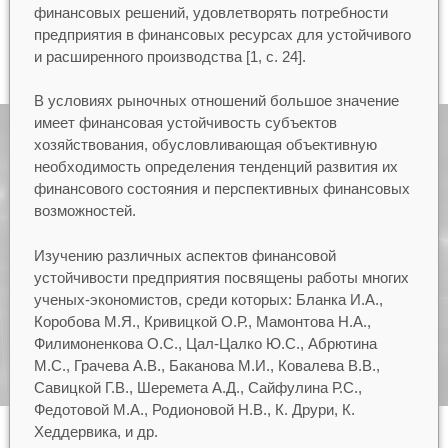
финансовых решений, удовлетворять потребности
предприятия в финансовых ресурсах для устойчивого
и расширенного производства [1, с. 24].
В условиях рыночных отношений большое значение
имеет финансовая устойчивость субъектов
хозяйствования, обусловливающая объективную
необходимость определения тенденций развития их
финансового состояния и перспективных финансовых
возможностей.
Изучению различных аспектов финансовой
устойчивости предприятия посвящены работы многих
ученых-экономистов, среди которых: Бланка И.А.,
Коробова М.Я., Кривицкой О.Р., Мамонтова Н.А.,
Филимоненкова О.С., Цал-Цалко Ю.С., Абрютина
М.С., Грачева А.В., Баканова М.И., Ковалева В.В.,
Савицкой Г.В., Шеремета А.Д., Сайфулина Р.С.,
Федотовой М.А., Родионовой Н.В., К. Друри, К.
Хеддервика, и др.