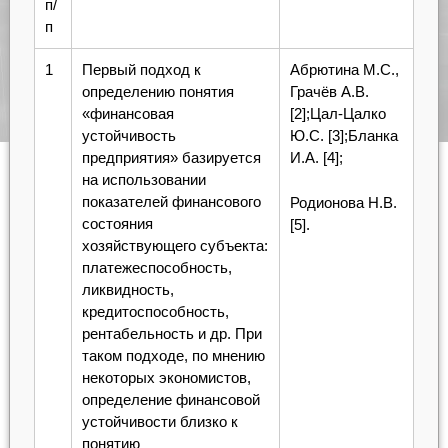
п/
п
1
Первый подход к
Абрютина М.С.,
определению понятия
Грачёв А.В.
«финансовая
[2];Цал-Цалко
устойчивость
Ю.С. [3];Бланка
предприятия» базируется
И.А. [4];
на использовании
показателей финансового
Родионова Н.В.
состояния
[5].
хозяйствующего субъекта:
платежеспособность,
ликвидность,
кредитоспособность,
рентабельность и др. При
таком подходе, по мнению
некоторых экономистов,
определение финансовой
устойчивости близко к
понятию