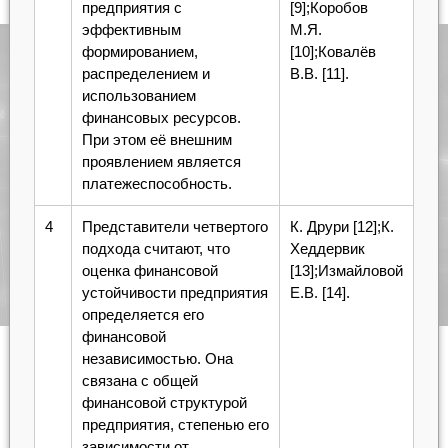
предприятия с
[9];Коробов
эффективным
М.Я.
формированием,
[10];Ковалёв
распределением и
В.В. [11].
использованием
финансовых ресурсов.
При этом её внешним
проявлением является
платежеспособность.
4
Представители четвертого
К. Друри [12];К.
подхода считают, что
Хеддервик
оценка финансовой
[13];Измайловой
устойчивости предприятия
Е.В. [14].
определяется его
финансовой
независимостью. Она
связана с общей
финансовой структурой
предприятия, степенью его
зависимости от