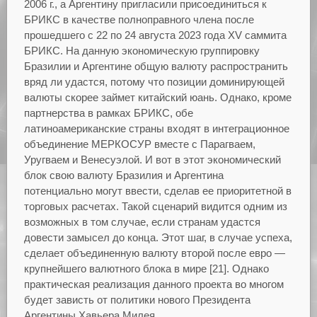
2006 г., а Аргентину пригласили присоединиться к
БРИКС в качестве полноправного члена после
прошедшего с 22 по 24 августа 2023 года XV саммита
БРИКС. На данную экономическую группировку
Бразилии и Аргентине общую валюту распространить
вряд ли удастся, потому что позиции доминирующей
валюты скорее займет китайский юань. Однако, кроме
партнерства в рамках БРИКС, обе
латиноамериканские страны входят в интеграционное
объединение МЕРКОСУР вместе с Парагваем,
Уругваем и Венесуэлой. И вот в этот экономический
блок свою валюту Бразилия и Аргентина
потенциально могут ввести, сделав ее приоритетной в
торговых расчетах. Такой сценарий видится одним из
возможных в том случае, если странам удастся
довести замысел до конца. Этот шаг, в случае успеха,
сделает объединенную валюту второй после евро —
крупнейшего валютного блока в мире [21]. Однако
практическая реализация данного проекта во многом
будет зависть от политики нового Президента
Аргентины Хавьера Милея.