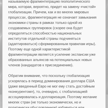
называемую фрагментеграцию геополитического
мира, которая, вероятно, придет на замену «чистой»
глобализации. Причем, как и во многих мировых
процессах, фрагментеграция не означает замыкания
экономики страны в рамках только одной из
создаваемых группировок (скорее она будет
определяться способностью национальных
институтов отдельной страны подчиняться
(адаптироваться) сформированным правилам игры).
Поэтому еще одной характеристикой
фрагментеграции является усиление экспансии уже
образованных альянсов на потенциальных новых
членов (кандидатов к присоединению).
Обратим внимание, что поскольку глобализация
ускорялась в период доминирования доллара США
(даже введенный Евро не мог ему стать достойным
«конкурентом»), то, очевидно, с глобализацией
ассоциировалась и долларизация. Поэтому желание
многих стран (не только экономически, но и
политически обусловленное) избавиться или