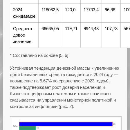
2024,
118062,5
120,0
17733,4
96,88
10
ожидаемое
Среднего-
66665,05
119,71
9944,43
107,73
56
довое
значение
* Составлено на основе [5, 6]
Устойчивая тенденция денежной массы к увеличению
доли безналичных средств (ожидается в 2024 году —
повышение на 5,67% по сравнению с 2023 годом),
также подтверждает рост доверия населения и
бизнеса к цифровым платежам и также позитивно
сказывается на управлении монетарной политикой и
контроле за инфляцией (рис. 2).