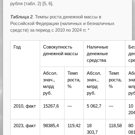
рубля (табл. 2) [5, 6].
Таблица 2
. Темпы роста денежной массы в
Российской Федерации (наличных и безналичных
средств) за период с 2010 по 2024 гг. *
Год
Совокупность
Наличные
Бе
денежной массы
денежные
де
средства
ср
Абсол.
Темп
Абсол.
Темп
Аб
знач.,
роста,
знач.,
роста,
зна
млрд
%
млрд
%
мл
руб.
руб.
руб
2010, факт
15267,6
—
5 062,7
—
10
204
2023, факт
98385,4
119,42
18
118,58
80
303,7
081