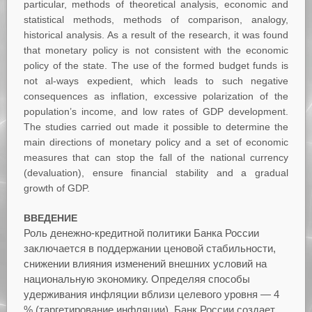
particular, methods of theoretical analysis, economic and
statistical methods, methods of comparison, analogy,
historical analysis. As a result of the research, it was found
that monetary policy is not consistent with the economic
policy of the state. The use of the formed budget funds is
not al-ways expedient, which leads to such negative
consequences as inflation, excessive polarization of the
population’s income, and low rates of GDP development.
The studies carried out made it possible to determine the
main directions of monetary policy and a set of economic
measures that can stop the fall of the national currency
(devaluation), ensure financial stability and a gradual
growth of GDP.
ВВЕДЕНИЕ
Роль денежно-кредитной политики Банка России
заключается в поддержании ценовой стабильности,
снижении влияния изменений внешних условий на
национальную экономику. Определяя способы
удерживания инфляции вблизи целевого уровня — 4
% (таргетирование инфляции), Банк России создает