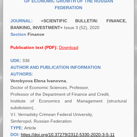
OF ECONOMIC GROWTH OF THE RUSSIAN
FEDERATION
JOURNAL:
«
SCIENTIFIC BULLETIN: FINANCE,
BANKING, INVESTMENT»
Issue 3 (52), 2020
Section
Finance
Publication text (PDF):
Download
UDK:
336
AUTHOR AND PUBLICATION INFORMATION
AUTHORS:
Vorobyova Elena Ivanovna
,
Doctor of Economic Sciences, Professor,
Professor of the Department of Finance and Credit,
Institute of Economics and Management (structural
subdivision),
V.I. Vernadsky Crimean Federal University,
Simferopol, Russian Federation.
TYPE:
Article
DOI:
https://doi.org/10.37279/2312-5330-2020-3-5-11