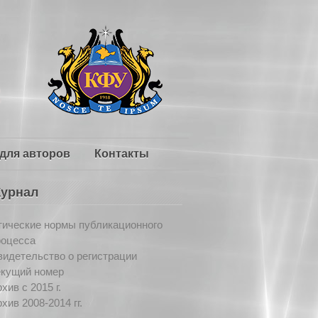
для авторов
Контакты
урнал
тические нормы публикационного
роцесса
идетельство о регистрации
екущий номер
хив c 2015 г.
хив 2008-2014 гг.