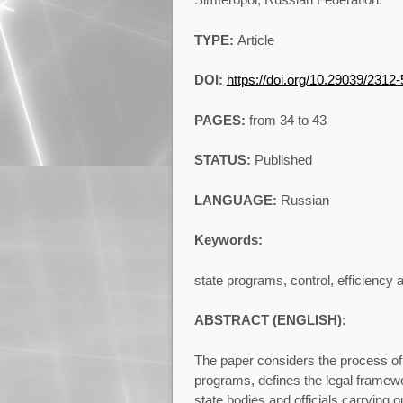
TYPE:
Article
DOI:
https://doi.org/10.29039/2312
PAGES:
from 34 to 43
STATUS:
Published
LANGUAGE:
Russian
Keywords:
state programs, control, efficienc
ABSTRACT (ENGLISH):
The paper considers the process of c
programs, defines the legal framewor
state bodies and officials carrying 