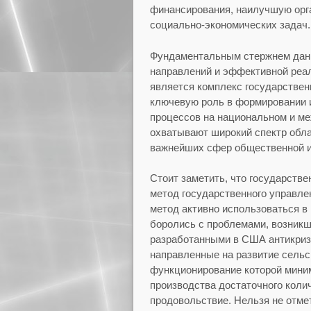
финансирования, наилучшую орг
социально-экономических задач.
Фундаментальным стержнем данно
направлений и эффективной реал
является комплекс государствен
ключевую роль в формировании 
процессов на национальном и м
охватывают широкий спектр обла
важнейших сфер общественной и
Стоит заметить, что государств
метод государственного управлен
метод активно использоваться в
боролись с проблемами, возникш
разработанными в США антикри
направленные на развитие сельс
функционирование которой миним
производства достаточного колич
продовольствие. Нельзя не отме