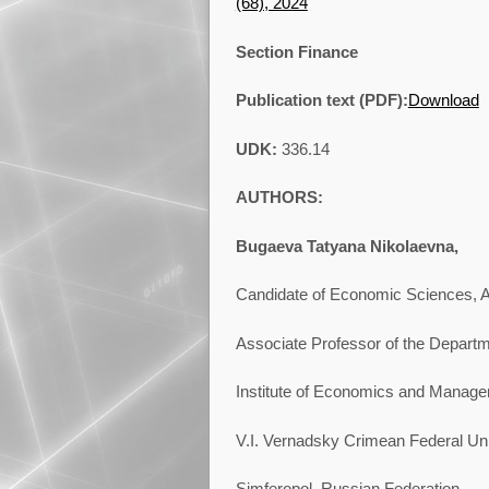
(68), 2024
Section Finance
Publication text (PDF):
Download
UDK:
336.14
AUTHORS:
Bugaeva Tatyana Nikolaevna,
Candidate of Economic Sciences, A
Associate Professor of the Depart
Institute of Economics and Manage
V.I. Vernadsky Crimean Federal Uni
Simferopol, Russian Federation.